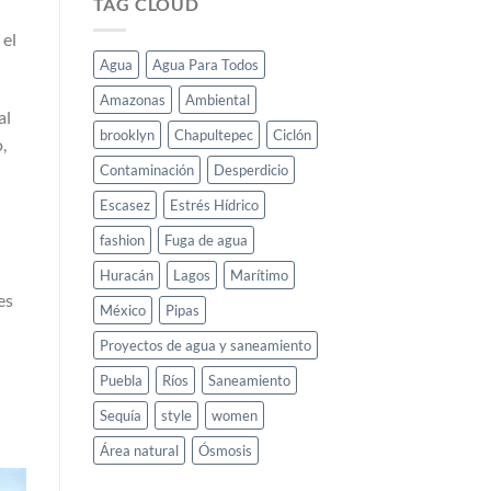
TAG CLOUD
 el
Agua
Agua Para Todos
Amazonas
Ambiental
al
brooklyn
Chapultepec
Ciclón
,
Contaminación
Desperdicio
Escasez
Estrés Hídrico
fashion
Fuga de agua
Huracán
Lagos
Marítimo
es
México
Pipas
Proyectos de agua y saneamiento
Puebla
Ríos
Saneamiento
Sequía
style
women
Área natural
Ósmosis