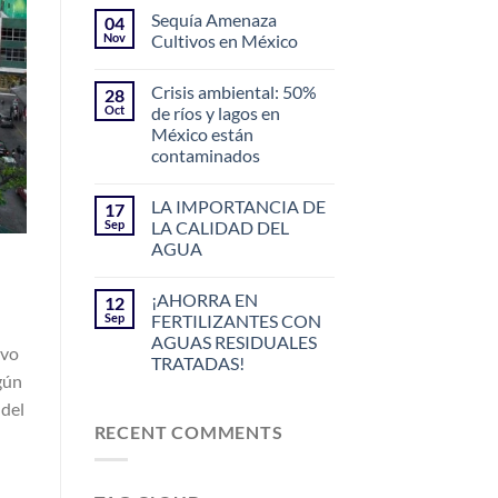
Sequía Amenaza
04
Nov
Cultivos en México
Crisis ambiental: 50%
28
Oct
de ríos y lagos en
México están
contaminados
LA IMPORTANCIA DE
17
Sep
LA CALIDAD DEL
AGUA
¡AHORRA EN
12
Sep
FERTILIZANTES CON
AGUAS RESIDUALES
evo
TRATADAS!
gún
 del
RECENT COMMENTS