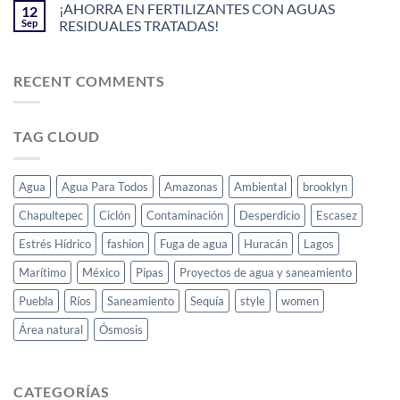
¡AHORRA EN FERTILIZANTES CON AGUAS
12
Sep
RESIDUALES TRATADAS!
RECENT COMMENTS
TAG CLOUD
Agua
Agua Para Todos
Amazonas
Ambiental
brooklyn
Chapultepec
Ciclón
Contaminación
Desperdicio
Escasez
Estrés Hídrico
fashion
Fuga de agua
Huracán
Lagos
Marítimo
México
Pipas
Proyectos de agua y saneamiento
Puebla
Ríos
Saneamiento
Sequía
style
women
Área natural
Ósmosis
CATEGORÍAS