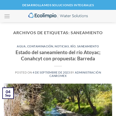
Saltar
DESARROLLAMOS SOLUCIONES INTEGRALES
al
contenido
ARCHIVOS DE ETIQUETAS:
SANEAMIENTO
AGUA
,
CONTAMINACIÓN
,
NOTICIAS
,
RÍO
,
SANEAMIENTO
Estado del saneamiento del río Atoyac;
Conahcyt con propuesta: Barreda
POSTED ON
4 DE SEPTIEMBRE DE 2023
BY
ADMINISTRACIÓN
CANROMEX
04
Sep