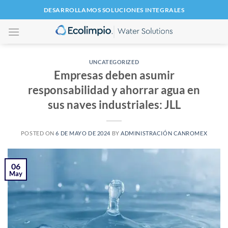
Saltar
DESARROLLAMOS SOLUCIONES INTEGRALES
al
contenido
UNCATEGORIZED
Empresas deben asumir
responsabilidad y ahorrar agua en
sus naves industriales: JLL
POSTED ON
6 DE MAYO DE 2024
BY
ADMINISTRACIÓN CANROMEX
06
May