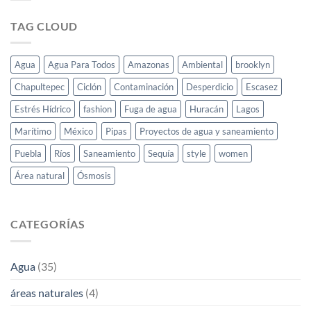
TAG CLOUD
Agua
Agua Para Todos
Amazonas
Ambiental
brooklyn
Chapultepec
Ciclón
Contaminación
Desperdicio
Escasez
Estrés Hídrico
fashion
Fuga de agua
Huracán
Lagos
Marítimo
México
Pipas
Proyectos de agua y saneamiento
Puebla
Ríos
Saneamiento
Sequía
style
women
Área natural
Ósmosis
CATEGORÍAS
Agua
(35)
áreas naturales
(4)