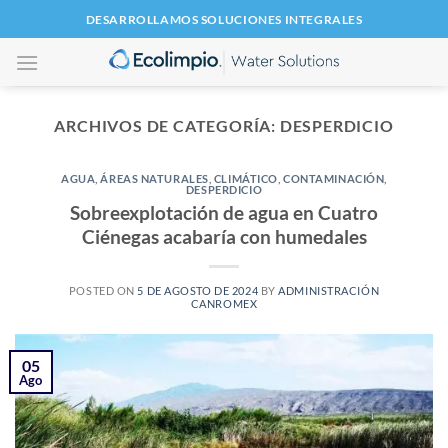
Saltar
DESARROLLAMOS SOLUCIONES INTEGRALES
al
contenido
ARCHIVOS DE CATEGORÍA:
DESPERDICIO
AGUA
,
ÁREAS NATURALES
,
CLIMÁTICO
,
CONTAMINACIÓN
,
DESPERDICIO
Sobreexplotación de agua en Cuatro
Ciénegas acabaría con humedales
POSTED ON
5 DE AGOSTO DE 2024
BY
ADMINISTRACIÓN
CANROMEX
05
Ago