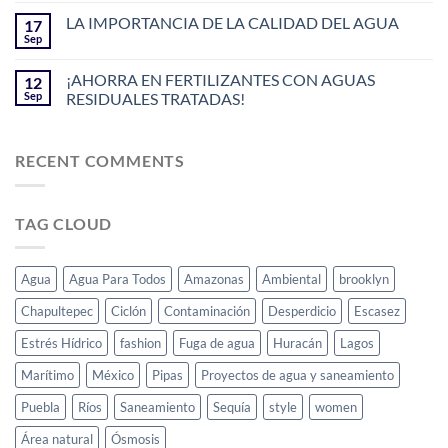
LA IMPORTANCIA DE LA CALIDAD DEL AGUA
17
Sep
¡AHORRA EN FERTILIZANTES CON AGUAS
12
Sep
RESIDUALES TRATADAS!
RECENT COMMENTS
TAG CLOUD
Agua
Agua Para Todos
Amazonas
Ambiental
brooklyn
Chapultepec
Ciclón
Contaminación
Desperdicio
Escasez
Estrés Hídrico
fashion
Fuga de agua
Huracán
Lagos
Marítimo
México
Pipas
Proyectos de agua y saneamiento
Puebla
Ríos
Saneamiento
Sequía
style
women
Área natural
Ósmosis