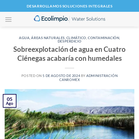
Saltar
DESARROLLAMOS SOLUCIONES INTEGRALES
al
contenido
AGUA
,
ÁREAS NATURALES
,
CLIMÁTICO
,
CONTAMINACIÓN
,
DESPERDICIO
Sobreexplotación de agua en Cuatro
Ciénegas acabaría con humedales
POSTED ON
5 DE AGOSTO DE 2024
BY
ADMINISTRACIÓN
CANROMEX
05
Ago