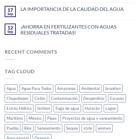
LA IMPORTANCIA DE LA CALIDAD DEL AGUA
17
Sep
¡AHORRA EN FERTILIZANTES CON AGUAS
12
Sep
RESIDUALES TRATADAS!
RECENT COMMENTS
TAG CLOUD
Agua
Agua Para Todos
Amazonas
Ambiental
brooklyn
Chapultepec
Ciclón
Contaminación
Desperdicio
Escasez
Estrés Hídrico
fashion
Fuga de agua
Huracán
Lagos
Marítimo
México
Pipas
Proyectos de agua y saneamiento
Puebla
Ríos
Saneamiento
Sequía
style
women
Área natural
Ósmosis