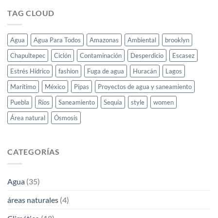
TAG CLOUD
Agua
Agua Para Todos
Amazonas
Ambiental
brooklyn
Chapultepec
Ciclón
Contaminación
Desperdicio
Escasez
Estrés Hídrico
fashion
Fuga de agua
Huracán
Lagos
Marítimo
México
Pipas
Proyectos de agua y saneamiento
Puebla
Ríos
Saneamiento
Sequía
style
women
Área natural
Ósmosis
CATEGORÍAS
Agua
(35)
áreas naturales
(4)