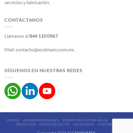
servicios y fabricación.
CONTÁCTANOS
Llámanos al
844 110 0967
Mail: contacto@ecolimpio.com.mx
SÍGUENOS EN NUESTRAS REDES
INICIO
AGUAS RESIDUALES
PURIFICACIÓN DE AGUA
LODOS
SERVICIOS
CASOS DE ÉXITO
NOSOTROS
CONTACTO
Copyright 2026 ©
CANROMEX