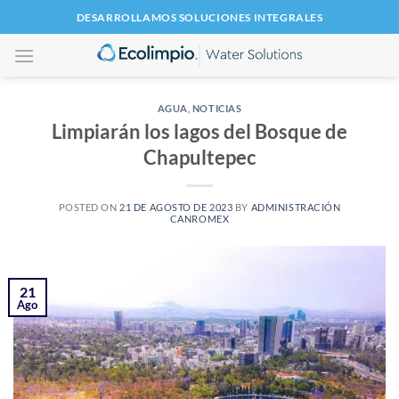
Saltar
DESARROLLAMOS SOLUCIONES INTEGRALES
al
contenido
AGUA
,
NOTICIAS
Limpiarán los lagos del Bosque de
Chapultepec
POSTED ON
21 DE AGOSTO DE 2023
BY
ADMINISTRACIÓN
CANROMEX
21
Ago