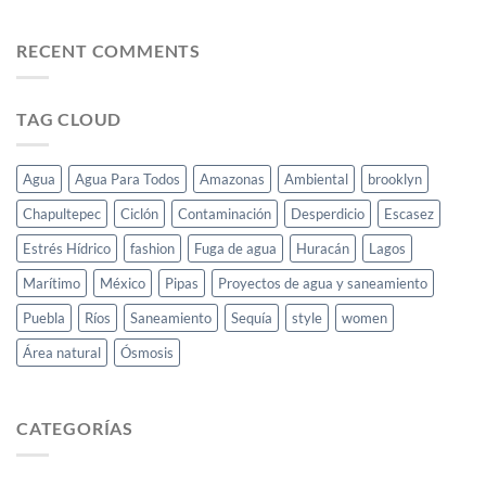
RECENT COMMENTS
TAG CLOUD
Agua
Agua Para Todos
Amazonas
Ambiental
brooklyn
Chapultepec
Ciclón
Contaminación
Desperdicio
Escasez
Estrés Hídrico
fashion
Fuga de agua
Huracán
Lagos
Marítimo
México
Pipas
Proyectos de agua y saneamiento
Puebla
Ríos
Saneamiento
Sequía
style
women
Área natural
Ósmosis
CATEGORÍAS