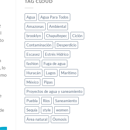
TAG CLOUD
Agua
Agua Para Todos
z
Amazonas
Ambiental
l
brooklyn
Chapultepec
Ciclón
to
Contaminación
Desperdicio
Escasez
Estrés Hídrico
n
fashion
Fuga de agua
 lo
Huracán
Lagos
Marítimo
ximo
México
Pipas
Proyectos de agua y saneamiento
e
Puebla
Ríos
Saneamiento
 de
Sequía
style
women
Área natural
Ósmosis