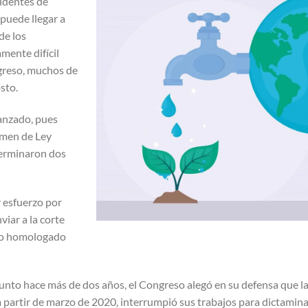
identes de
 puede llegar a
de los
mente difícil
ngreso, muchos de
sto.
anzado, pues
amen de Ley
terminaron dos
 esfuerzo por
viar a la corte
ico homologado
sunto hace más de dos años, el Congreso alegó en su defensa que l
 partir de marzo de 2020, interrumpió sus trabajos para dictamin