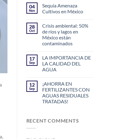
Sequía Amenaza
04
Nov
Cultivos en México
Crisis ambiental: 50%
28
Oct
de ríos y lagos en
México están
contaminados
LA IMPORTANCIA DE
17
Sep
LA CALIDAD DEL
AGUA
¡AHORRA EN
12
a
Sep
FERTILIZANTES CON
AGUAS RESIDUALES
TRATADAS!
RECENT COMMENTS
a,