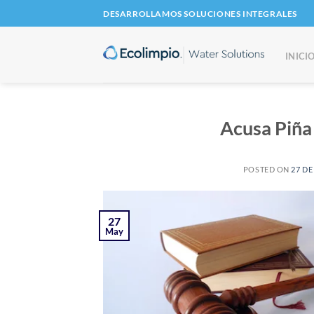
Saltar
DESARROLLAMOS SOLUCIONES INTEGRALES
al
contenido
INICI
Acusa Piña
POSTED ON
27 DE
27
May