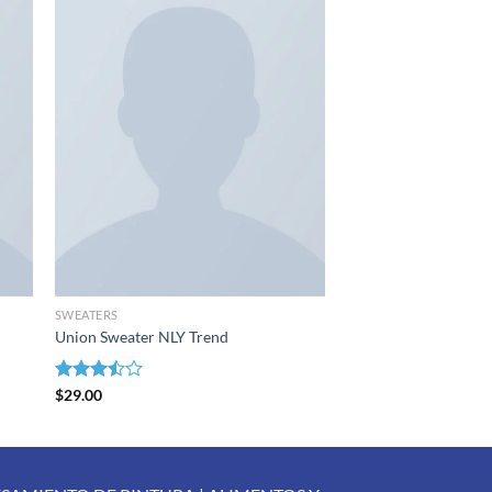
dir
Añadir
la
a la
a de
lista de
eos
deseos
SWEATERS
Union Sweater NLY Trend
Valorado
$
29.00
con
3.50
de
5