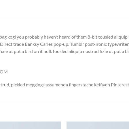
bag kogi you probably haven’t heard of them 8-bit tousled aliquip no
la. Direct trade Banksy Carles pop-up. Tumblr post-ironic typewriter
xie ut put a bird on it null. tousled aliquip nostrud fixie ut put a b
.COM
trud, pickled meggings assumenda fingerstache keffiyeh Pinterest
S