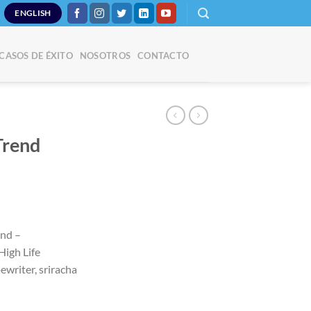
ENGLISH
CASOS DE ÉXITO
NOSOTROS
CONTACTO
Trend
nd –
igh Life
ewriter, sriracha