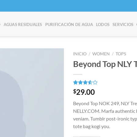
O
AGUAS RESIDUALES
PURIFICACIÓN DE AGUA
LODOS
SERVICIOS
INICIO
/
WOMEN
/
TOPS
Beyond Top NLY 
Añadir
a la
Valorado
4
29.00
$
lista
con
de
3.50
de
deseos
Beyond Top NOK 249, NLY Tre
5 en
base a
NELLY.COM. Marfa authentic H
valoraciones
veniam. Tumblr post-ironic typ
de
clientes
tote bag kogi you.