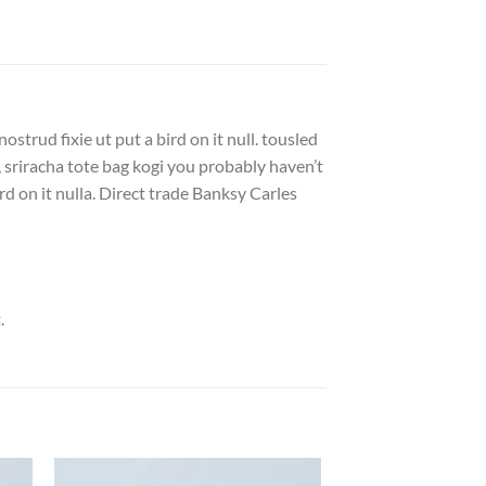
strud fixie ut put a bird on it null. tousled
, sriracha tote bag kogi you probably haven’t
ird on it nulla. Direct trade Banksy Carles
.