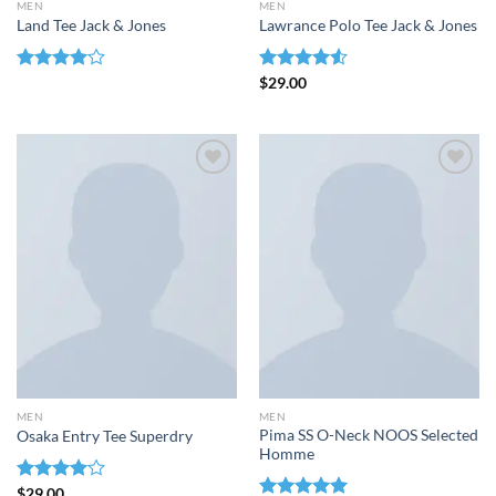
MEN
MEN
Land Tee Jack & Jones
Lawrance Polo Tee Jack & Jones
Valorado
Valorado
$
29.00
con
4.00
con
4.50
de 5
de 5
Añadir
Añadir
a la
a la
lista de
lista de
deseos
deseos
MEN
MEN
Pima SS O-Neck NOOS Selected
Osaka Entry Tee Superdry
Homme
Valorado
$
29.00