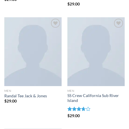
con
4.00
Valorado
$
29.00
de 5
con
5.00
de 5
Añadir
Añadir
a la
a la
lista de
lista de
deseos
deseos
MEN
MEN
SS Crew California Sub River
Randal Tee Jack & Jones
Island
$
29.00
Valorado
$
29.00
con
3.67
de 5