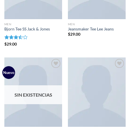
MEN
MEN
Bjorn Tee SS Jack & Jones
Jeansmaker Tee Lee Jeans
$
29.00
Valorado
$
29.00
con
3.50
de
5
Nuevo
Añadir
Añadir
a la
a la
lista de
lista de
SIN EXISTENCIAS
deseos
deseos