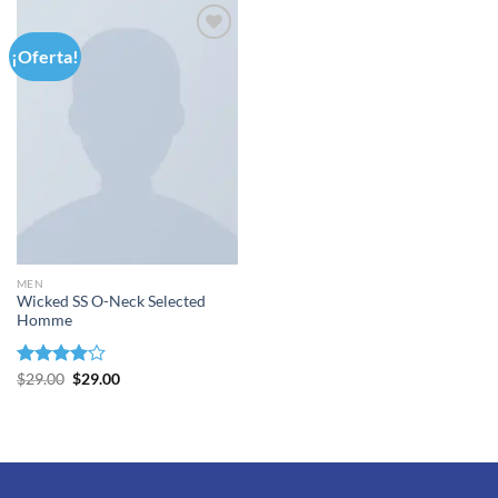
¡Oferta!
Añadir
a la
lista de
deseos
MEN
Wicked SS O-Neck Selected
Homme
El
El
Valorado
$
29.00
$
29.00
precio
precio
con
4.00
original
actual
de 5
era:
es:
$29.00.
$29.00.