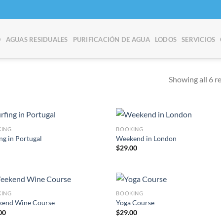
O
AGUAS RESIDUALES
PURIFICACIÓN DE AGUA
LODOS
SERVICIOS
Showing all 6 r
KING
BOOKING
ng in Portugal
Weekend in London
$
29.00
Añadir
Añ
a la
a
lista de
lis
deseos
de
KING
BOOKING
end Wine Course
Yoga Course
00
$
29.00
Añadir
Añ