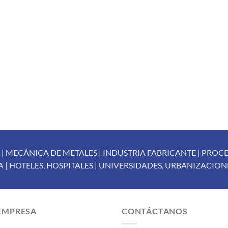
a la
a
lista de
lis
deseos
de
MECÁNICA DE METALES | INDUSTRIA FABRICANTE | PROCE
 | HOTELES, HOSPITALES | UNIVERSIDADES, URBANIZACION
EMPRESA
CONTÁCTANOS