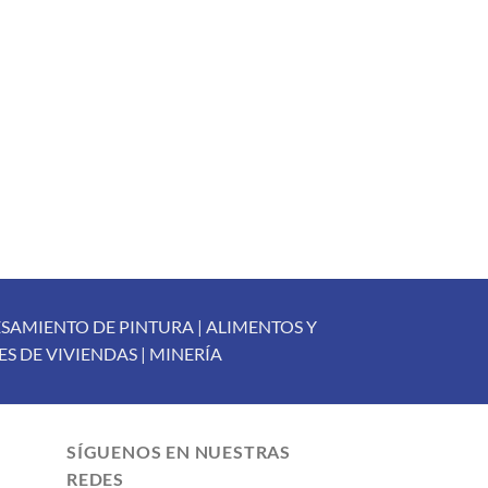
 la
a la
ta de
lista de
seos
deseos
SAMIENTO DE PINTURA | ALIMENTOS Y
ES DE VIVIENDAS | MINERÍA
SÍGUENOS EN NUESTRAS
REDES