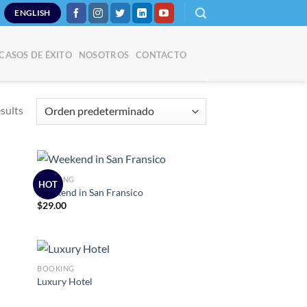
ENGLISH
CASOS DE ÉXITO
NOSOTROS
CONTACTO
esults
BOOKING
HOT
Weekend in San Fransico
$
29.00
adir
Añadir
 la
a la
ta de
lista de
seos
deseos
BOOKING
Luxury Hotel
adir
Añadir