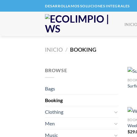
Saltar
DESARROLLAMOS SOLUCIONES INTEGRALES
al
contenido
INICI
INICIO
/
BOOKING
BROWSE
BOO
Surfi
Bags
Booking
Clothing
BOO
Men
Week
$
29.
Music